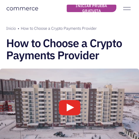
INICIAR PRUEBA
GRATUITA
Navegación principal
about us
Ruta de navegación
Inicio
How to Choose a Crypto Payments Provider
Tarifas
How to Choose a Crypto
Blog
Payments Provider
INICIAR PRUEBA
GRATUITA
INICIAR
SESIÓN